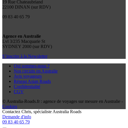
19 Rue Chateaubriand
22100 DINAN (sur RDV)
09 83 40 65 79
Agence en Australie
Lvl 3/235 Macquarie St
SYDNEY 2000 (sur RDV)
S’inscrire à la Newsletter
Qui sommes-nous ?
Nos circuits en Australie
Avis voyageurs
Réseau Asian Roads
Confidentialité
CGV
© Australia-Roads.fr : agence de voyages sur mesure en Australie -
Cookies
Contactez
Chris
, spécialiste Australia Roads
Demande d'info
09 83 40 65 79