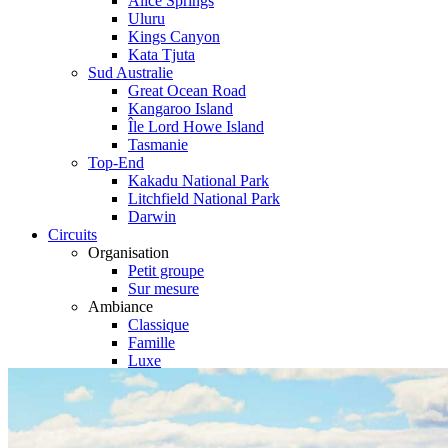
Alice Springs
Uluru
Kings Canyon
Kata Tjuta
Sud Australie
Great Ocean Road
Kangaroo Island
Île Lord Howe Island
Tasmanie
Top-End
Kakadu National Park
Litchfield National Park
Darwin
Circuits
Organisation
Petit groupe
Sur mesure
Ambiance
Classique
Famille
Luxe
Nature
Où et quand partir ?
Printemps
Eté