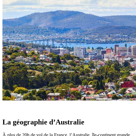
Automne
Hiver
Infos pratiques
Préparer son voyage
Hôtels partenaires
Présentation de l’Australie
Avant de départ
Météo et climat en Australie
Notre agence
Notre agence en Australie
Réseau Asian Roads
Garanties et engagements Asian Roads
Avis de nos voyageurs
Demande d'info
09 83 40 65 79
La géographie d’Australie
À plus de 20h de vol de la France, l’Australie, île-continent grande