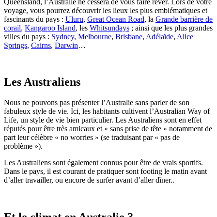
Queensland, l’Australie ne cessera de vous faire rêver. Lors de votre
voyage, vous pourrez découvrir les lieux les plus emblématiques et
fascinants du pays :
Uluru
,
Great Ocean Road
, la
Grande barrière de
corail
,
Kangaroo Island
, les
Whitsundays
; ainsi que les plus grandes
villes du pays :
Sydney
,
Melbourne
,
Brisbane
,
Adélaïde
,
Alice
Springs
,
Cairns
,
Darwin
…
Les Australiens
Nous ne pouvons pas présenter l’Australie sans parler de son
fabuleux style de vie. Ici, les habitants cultivent l’Australian Way of
Life, un style de vie bien particulier. Les Australiens sont en effet
réputés pour être très amicaux et « sans prise de tête » notamment de
part leur célèbre « no worries » (se traduisant par « pas de
problème »).
Les Australiens sont également connus pour être de vrais sportifs.
Dans le pays, il est courant de pratiquer sont footing le matin avant
d’aller travailler, ou encore de surfer avant d’aller dîner..