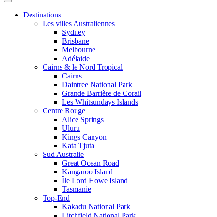
Destinations
Les villes Australiennes
Sydney
Brisbane
Melbourne
Adélaide
Cairns & le Nord Tropical
Cairns
Daintree National Park
Grande Barrière de Corail
Les Whitsundays Islands
Centre Rouge
Alice Springs
Uluru
Kings Canyon
Kata Tjuta
Sud Australie
Great Ocean Road
Kangaroo Island
Île Lord Howe Island
Tasmanie
Top-End
Kakadu National Park
Litchfield National Park