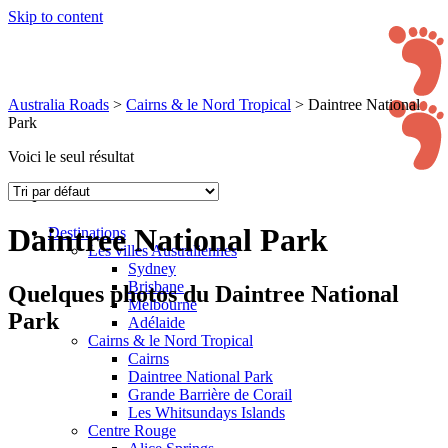
Skip to content
Australia Roads
>
Cairns & le Nord Tropical
>
Daintree National
Park
Voici le seul résultat
Daintree National Park
Destinations
Les villes Australiennes
Sydney
Brisbane
Quelques photos du Daintree National
Melbourne
Park
Adélaide
Cairns & le Nord Tropical
Cairns
Daintree National Park
Grande Barrière de Corail
Les Whitsundays Islands
Centre Rouge