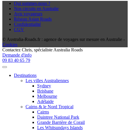
Qui sommes-nous ?
Nos circuits en Australie
Avis voyageurs
Réseau Asian Roads
Confidentialité
CGV
© Australia-Roads.fr : agence de voyages sur mesure en Australie -
Cookies
Contactez
Chris
, spécialiste Australia Roads
Demande d'info
09 83 40 65 79
Destinations
Les villes Australiennes
Sydney
Brisbane
Melbourne
Adélaide
Cairns & le Nord Tropical
Cairns
Daintree National Park
Grande Barrière de Corail
Les Whitsundays Islands