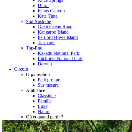
Alice Springs
Uluru
Kings Canyon
Kata Tjuta
Sud Australie
Great Ocean Road
Kangaroo Island
Île Lord Howe Island
Tasmanie
Top-End
Kakadu National Park
Litchfield National Park
Darwin
Circuits
Organisation
Petit groupe
Sur mesure
Ambiance
Classique
Famille
Luxe
Nature
Où et quand partir ?
Printemps
Eté