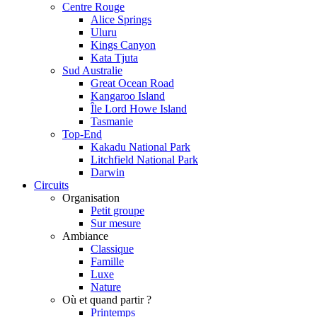
Centre Rouge
Alice Springs
Uluru
Kings Canyon
Kata Tjuta
Sud Australie
Great Ocean Road
Kangaroo Island
Île Lord Howe Island
Tasmanie
Top-End
Kakadu National Park
Litchfield National Park
Darwin
Circuits
Organisation
Petit groupe
Sur mesure
Ambiance
Classique
Famille
Luxe
Nature
Où et quand partir ?
Printemps