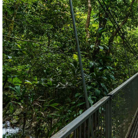
Automne
Hiver
Infos pratiques
Préparer son voyage
Hôtels partenaires
Présentation de l’Australie
Avant de départ
Météo et climat en Australie
Notre agence
Notre agence en Australie
Réseau Asian Roads
Garanties et engagements Asian Roads
Avis de nos voyageurs
Demande d'info
09 83 40 65 79