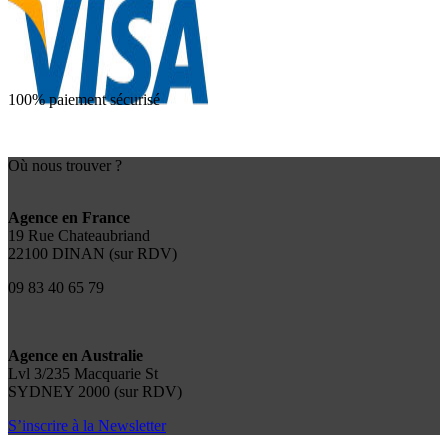
100% paiement sécurisé
Où nous trouver ?
Agence en France
19 Rue Chateaubriand
22100 DINAN (sur RDV)
09 83 40 65 79
Agence en Australie
Lvl 3/235 Macquarie St
SYDNEY 2000 (sur RDV)
S’inscrire à la Newsletter