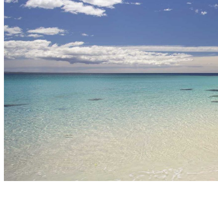
Où et quand partir ?
Printemps
Eté
Automne
Hiver
Infos pratiques
Préparer son voyage
Hôtels partenaires
Présentation de l’Australie
Avant de départ
Météo et climat en Australie
Notre agence
Notre agence en Australie
Réseau Asian Roads
Garanties et engagements Asian Roads
Avis de nos voyageurs
Demande d'info
09 83 40 65 79