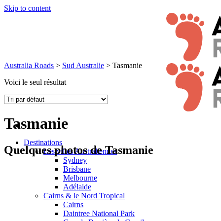
Skip to content
Australia Roads
>
Sud Australie
>
Tasmanie
Voici le seul résultat
Tasmanie
Destinations
Quelques photos de Tasmanie
Les villes Australiennes
Sydney
Brisbane
Melbourne
Adélaide
Cairns & le Nord Tropical
Cairns
Daintree National Park