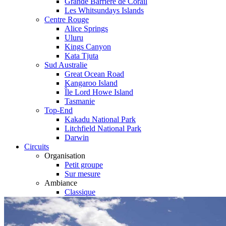
Grande Barrière de Corail
Les Whitsundays Islands
Centre Rouge
Alice Springs
Uluru
Kings Canyon
Kata Tjuta
Sud Australie
Great Ocean Road
Kangaroo Island
Île Lord Howe Island
Tasmanie
Top-End
Kakadu National Park
Litchfield National Park
Darwin
Circuits
Organisation
Petit groupe
Sur mesure
Ambiance
Classique
Famille
Luxe
Nature