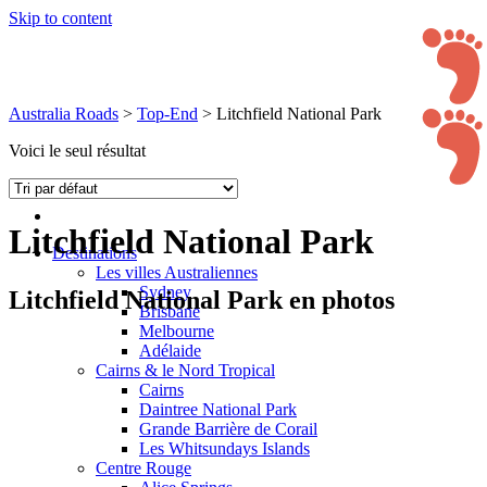
Skip to content
Australia Roads
>
Top-End
>
Litchfield National Park
Voici le seul résultat
Litchfield National Park
Destinations
Les villes Australiennes
Sydney
Litchfield National Park en photos
Brisbane
Melbourne
Adélaide
Cairns & le Nord Tropical
Cairns
Daintree National Park
Grande Barrière de Corail
Les Whitsundays Islands
Centre Rouge