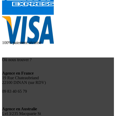
100% paiement sécurisé
Où nous trouver ?
Agence en France
19 Rue Chateaubriand
22100 DINAN (sur RDV)
09 83 40 65 79
Agence en Australie
Lvl 3/235 Macquarie St