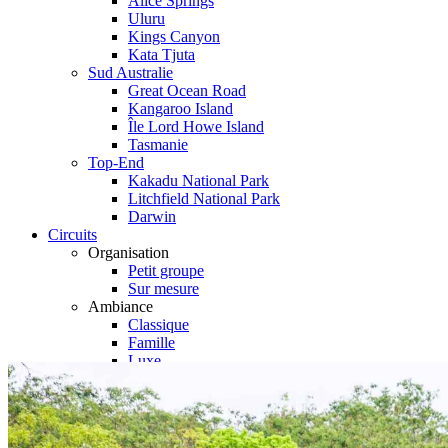
Alice Springs
Uluru
Kings Canyon
Kata Tjuta
Sud Australie
Great Ocean Road
Kangaroo Island
Île Lord Howe Island
Tasmanie
Top-End
Kakadu National Park
Litchfield National Park
Darwin
Circuits
Organisation
Petit groupe
Sur mesure
Ambiance
Classique
Famille
Luxe
Nature
Où et quand partir ?
Printemps
Eté