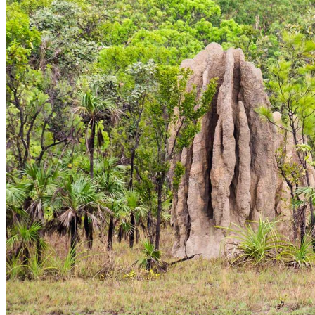
Automne
Hiver
Infos pratiques
Préparer son voyage
Hôtels partenaires
Présentation de l’Australie
Avant de départ
Météo et climat en Australie
Notre agence
Notre agence en Australie
Réseau Asian Roads
Garanties et engagements Asian Roads
Avis de nos voyageurs
Demande d'info
09 83 40 65 79