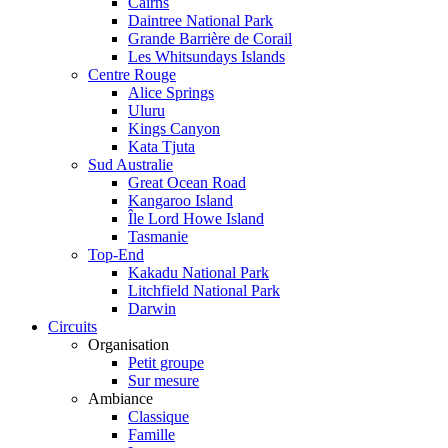
Cairns
Daintree National Park
Grande Barrière de Corail
Les Whitsundays Islands
Centre Rouge
Alice Springs
Uluru
Kings Canyon
Kata Tjuta
Sud Australie
Great Ocean Road
Kangaroo Island
Île Lord Howe Island
Tasmanie
Top-End
Kakadu National Park
Litchfield National Park
Darwin
Circuits
Organisation
Petit groupe
Sur mesure
Ambiance
Classique
Famille