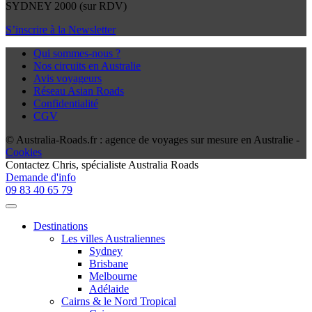
SYDNEY 2000 (sur RDV)
S’inscrire à la Newsletter
Qui sommes-nous ?
Nos circuits en Australie
Avis voyageurs
Réseau Asian Roads
Confidentialité
CGV
© Australia-Roads.fr : agence de voyages sur mesure en Australie -
Cookies
Contactez
Chris
, spécialiste Australia Roads
Demande d'info
09 83 40 65 79
Destinations
Les villes Australiennes
Sydney
Brisbane
Melbourne
Adélaide
Cairns & le Nord Tropical