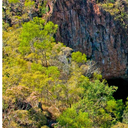
Automne
Hiver
Infos pratiques
Préparer son voyage
Hôtels partenaires
Présentation de l’Australie
Avant de départ
Météo et climat en Australie
Notre agence
Notre agence en Australie
Réseau Asian Roads
Garanties et engagements Asian Roads
Avis de nos voyageurs
Demande d'info
09 83 40 65 79