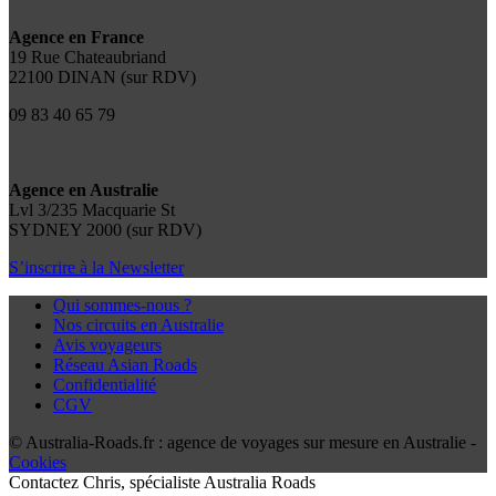
Agence en France
19 Rue Chateaubriand
22100 DINAN (sur RDV)
09 83 40 65 79
Agence en Australie
Lvl 3/235 Macquarie St
SYDNEY 2000 (sur RDV)
S’inscrire à la Newsletter
Qui sommes-nous ?
Nos circuits en Australie
Avis voyageurs
Réseau Asian Roads
Confidentialité
CGV
© Australia-Roads.fr : agence de voyages sur mesure en Australie -
Cookies
Contactez
Chris
, spécialiste Australia Roads