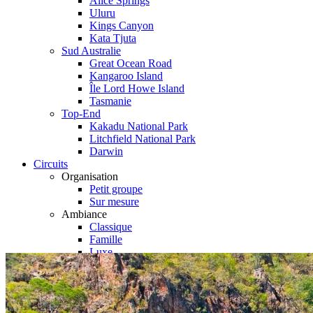
Alice Springs
Uluru
Kings Canyon
Kata Tjuta
Sud Australie
Great Ocean Road
Kangaroo Island
Île Lord Howe Island
Tasmanie
Top-End
Kakadu National Park
Litchfield National Park
Darwin
Circuits
Organisation
Petit groupe
Sur mesure
Ambiance
Classique
Famille
Luxe
Nature
Où et quand partir ?
Printemps
Eté