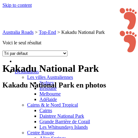
Skip to content
Australia Roads
>
Top-End
>
Kakadu National Park
Voici le seul résultat
Kakadu National Park
Destinations
Les villes Australiennes
Sydney
Kakadu National Park en photos
Brisbane
Melbourne
Adélaide
Cairns & le Nord Tropical
Cairns
Daintree National Park
Grande Barrière de Corail
Les Whitsundays Islands
Centre Rouge