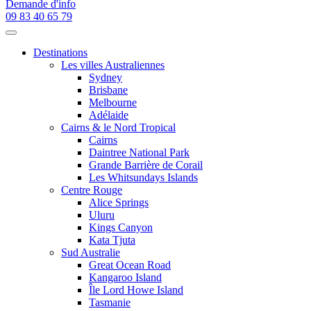
Demande d'info
09 83 40 65 79
Destinations
Les villes Australiennes
Sydney
Brisbane
Melbourne
Adélaide
Cairns & le Nord Tropical
Cairns
Daintree National Park
Grande Barrière de Corail
Les Whitsundays Islands
Centre Rouge
Alice Springs
Uluru
Kings Canyon
Kata Tjuta
Sud Australie
Great Ocean Road
Kangaroo Island
Île Lord Howe Island
Tasmanie