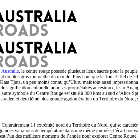
 Australie
, le centre rouge possède plusieurs lieux sacrés pour le peu
git du plus gros monolithe du monde. Plus haut que la Tour Eiffel de 20 
 de Kata Tjuta, un peu moins connu qu’Uluru mais tout aussi impression
ande signification culturelle pour ses propriétaires ancestraux, les « A
on, autre symbole du Centre Rouge est situé à 300 kms au sud d’Alice Spr
stralien et deuxième plus grande agglomération du Territoire du Nord, s
 Contrairement à l’extrémité nord du Territoire du Nord, qui se caractér
e grandes variations de température dans une même journée, l’écart pouva
est l’un des meilleurs moments de l’année pour explorer Centre Rouge. Le