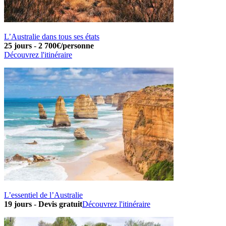
L’Australie dans tous ses états
25 jours
-
2 700€/personne
Découvrez l'itinéraire
L’essentiel de l’Australie
19 jours
-
Devis gratuit
Découvrez l'itinéraire