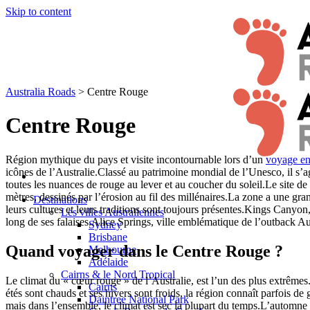
Skip to content
Australia Roads
>
Centre Rouge
Centre Rouge
Région mythique du pays et visite incontournable lors d’un
voyage en
icônes de l’Australie.Classé au patrimoine mondial de l’Unesco, il s’a
toutes les nuances de rouge au lever et au coucher du soleil.Le site
mètres, dessinés par l’érosion au fil des millénaires.La zone a une gr
Destinations
leurs cultures et leurs traditions sont toujours présentes.Kings Cany
Les villes Australiennes
long de ses falaises.Alice Springs, ville emblématique de l’outback Au
Sydney
Brisbane
Quand voyager dans le Centre Rouge ?
Melbourne
Adélaide
Cairns & le Nord Tropical
Le climat du « cœur rouge » de l’Australie, est l’un des plus extrêmes.
Cairns
étés sont chauds et ses hivers sont froids, la région connaît parfois d
Daintree National Park
mais dans l’ensemble, le climat est sec la plupart du temps.L’automne 