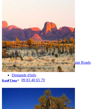
Où et quand partir ?
Printemps
Eté
Automne
Hiver
Infos pratiques
Préparer son voyage
Hôtels partenaires
Présentation de l’Australie
Avant de départ
Météo et climat en Australie
Notre agence
Notre agence en Australie
Réseau Asian Roads
Garanties et engagements Asian Roads
Avis de nos voyageurs
Demande d'info
09 83 40 65 79
Kata Tjuta