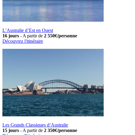
L’Australie d’Est en Ouest
16 jours
-
A partir de
2 550€/personne
Découvrez l'itinéraire
Les Grands Classiques d’Australie
15 jours
-
A partir de
2 350€/personne