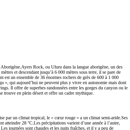
ple Aborigène.Ayers Rock, ou Uluru dans la langue aborigène, un des
mètres et descendant jusqu’à 6 000 mètres sous terre, il se pare de
nant est un ensemble de 36 énormes rochers de grès de 600 à 1 000
nangu », qui aujourd’hui ne peuvent plus y vivre en autonomie mais dont
ings. Il offre de superbes randonnées entre les gorges du canyon ou le
e trouve en plein désert et offre un cadre mythique.
ise par un climat tropical, le « cœur rouge » a un climat semi-aride.Ses
nt atteindre 28 °C.Les précipitations varient d’une année à l’autre,
s journées sont chaudes et les nuits fraîches, et il y a peu de