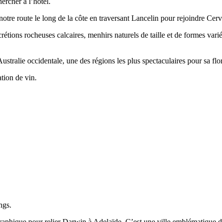
ercher à l’hôtel.
otre route le long de la côte en traversant Lancelin pour rejoindre Cer
ions rocheuses calcaires, menhirs naturels de taille et de formes variée
tralie occidentale, une des régions les plus spectaculaires pour sa flo
tion de vin.
ngs.
égraphique pour relier Darwin à Adelaïde. C’est une ville emblématique d