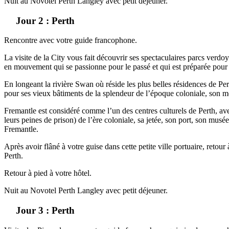
Nuit au Novotel Perth Langley avec petit déjeuner.
Jour 2 : Perth
Rencontre avec votre guide francophone.
La visite de la City vous fait découvrir ses spectaculaires parcs verdoy
en mouvement qui se passionne pour le passé et qui est préparée pour l
En longeant la rivière Swan où réside les plus belles résidences de Pe
pour ses vieux bâtiments de la splendeur de l’époque coloniale, son mé
Fremantle est considéré comme l’un des centres culturels de Perth, ave
leurs peines de prison) de l’ère coloniale, sa jetée, son port, son mu
Fremantle.
Après avoir flâné à votre guise dans cette petite ville portuaire, retou
Perth.
Retour à pied à votre hôtel.
Nuit au Novotel Perth Langley avec petit déjeuner.
Jour 3 : Perth