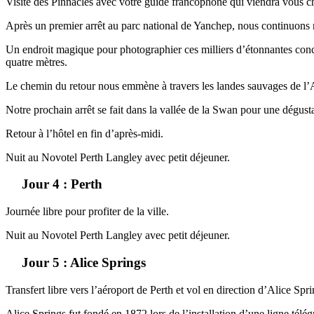
Visite des Pinnacles avec votre guide francophone qui viendra vous ch
Après un premier arrêt au parc national de Yanchep, nous continuons n
Un endroit magique pour photographier ces milliers d’étonnantes concrét
quatre mètres.
Le chemin du retour nous emmène à travers les landes sauvages de l’Aus
Notre prochain arrêt se fait dans la vallée de la Swan pour une dégusta
Retour à l’hôtel en fin d’après-midi.
Nuit au Novotel Perth Langley avec petit déjeuner.
Jour 4 : Perth
Journée libre pour profiter de la ville.
Nuit au Novotel Perth Langley avec petit déjeuner.
Jour 5 : Alice Springs
Transfert libre vers l’aéroport de Perth et vol en direction d’Alice Spri
Alice Springs fut fondé en 1872 lors de l’installation d’une ligne tél