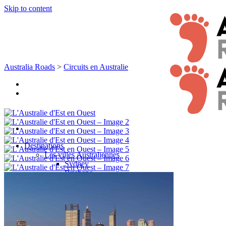
Skip to content
Australia Roads
>
Circuits en Australie
Destinations
Les villes Australiennes
Sydney
Brisbane
Melbourne
Adélaide
Cairns & le Nord Tropical
Cairns
Daintree National Park