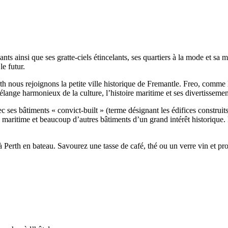
ants ainsi que ses gratte-ciels étincelants, ses quartiers à la mode et sa 
e futur.
rth nous rejoignons la petite ville historique de Fremantle. Freo, comm
lange harmonieux de la culture, l’histoire maritime et ses divertissemen
c ses bâtiments « convict-built » (terme désignant les édifices construi
sée maritime et beaucoup d’autres bâtiments d’un grand intérêt historiqu
r à Perth en bateau. Savourez une tasse de café, thé ou un verre vin et pr