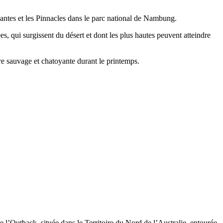
vantes et les Pinnacles dans le parc national de Nambung.
s, qui surgissent du désert et dont les plus hautes peuvent atteindre
re sauvage et chatoyante durant le printemps.
e l’Outback, située dans le Territoire du Nord de l’Australie, entourée