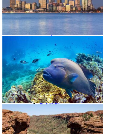
Grande Barrière de Corail
Les Whitsundays Islands
Centre Rouge
Alice Springs
Uluru
Kings Canyon
Kata Tjuta
Sud Australie
Great Ocean Road
Kangaroo Island
Île Lord Howe Island
Tasmanie
Top-End
Kakadu National Park
Litchfield National Park
Darwin
Circuits
Organisation
Petit groupe
Sur mesure
Ambiance
Classique
Famille
Luxe
Nature