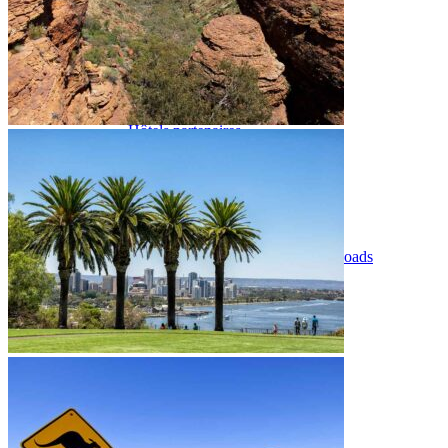
Où et quand partir ?
Printemps
Eté
Automne
Hiver
Infos pratiques
Préparer son voyage
Hôtels partenaires
Présentation de l’Australie
Avant de départ
Météo et climat en Australie
Notre agence
Notre agence en Australie
Réseau Asian Roads
Garanties et engagements Asian Roads
Avis de nos voyageurs
Demande d'info
09 83 40 65 79