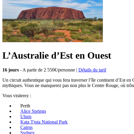
L’Australie d’Est en Ouest
16 jours
- A partir de
2 550€/personne
|
Détails du tarif
Un circuit authentique qui vous fera traverser l’île continent d’Est en
mythiques. Vous ne manquerez pas non plus le Centre Rouge, où trône
Vous visiterez :
Perth
Alice Springs
Uluru
Kata Tjuta National Park
Cairns
Sydney