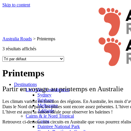
Skip to content
Australia Roads
>
Printemps
3 résultats affichés
Printemps
Destinations
Partir en voyage au printemps en Australie
Les villes Australiennes
Sydney
Brisbane
Les climats varient en fonction des régions. En Australie, les mois d’
Melbourne
Dans le Nord du pays, les pluies sont encore assez présentes. L’hiver d
Adélaide
L’hiver est aussi la saison idéale pour observer les baleines !
Cairns & le Nord Tropical
Cairns
Retrouvez ci-dessous nos circuits en Australie que vous pourrez réalis
Daintree National Park