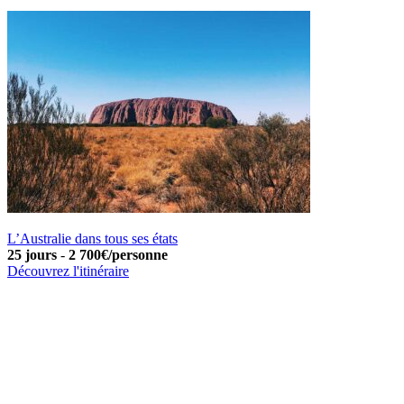
L’Australie dans tous ses états
25 jours
-
2 700€/personne
Découvrez l'itinéraire