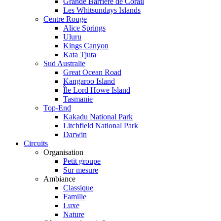
Grande Barrière de Corail
Les Whitsundays Islands
Centre Rouge
Alice Springs
Uluru
Kings Canyon
Kata Tjuta
Sud Australie
Great Ocean Road
Kangaroo Island
Île Lord Howe Island
Tasmanie
Top-End
Kakadu National Park
Litchfield National Park
Darwin
Circuits
Organisation
Petit groupe
Sur mesure
Ambiance
Classique
Famille
Luxe
Nature