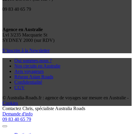
09 83 40 65 79
Agence en Australie
Lvl 3/235 Macquarie St
SYDNEY 2000 (sur RDV)
S’inscrire à la Newsletter
Qui sommes-nous ?
Nos circuits en Australie
Avis voyageurs
Réseau Asian Roads
Confidentialité
CGV
© Australia-Roads.fr : agence de voyages sur mesure en Australie -
Cookies
Contactez
Chris
, spécialiste Australia Roads
Demande d'info
09 83 40 65 79