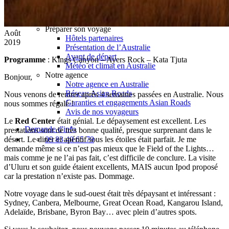
Automne
Hiver
Infos pratiques
Préparer son voyage
Août
Hôtels partenaires
2019
Présentation de l’Australie
Avant de départ
Programme
: Kings Canyon – Ayers Rock – Kata Tjuta
Météo et climat en Australie
Notre agence
Bonjour,
Notre agence en Australie
Réseau Asian Roads
Nous venons de rentrer après 4 semaines passées en Australie. Nous
Garanties et engagements Asian Roads
nous sommes régalé !
Avis de nos voyageurs
Le
Red Center
était génial. Le dépaysement est excellent. Les
Demande d'info
prestations sont de très bonne qualité, presque surprenant dans le
désert. Le diner et apéritif sous les étoiles était parfait. Je me
09 83 40 65 79
demande même si ce n’est pas mieux que le Field of the Lights…
mais comme je ne l’ai pas fait, c’est difficile de conclure. La visite
d’Uluru et son guide étaient excellents, MAIS aucun Ipod proposé
car la prestation n’existe pas. Dommage.
Notre voyage dans le sud-ouest était très dépaysant et intéressant :
Sydney, Canbera, Melbourne, Great Ocean Road, Kangarou Island,
Adelaïde, Brisbane, Byron Bay… avec plein d’autres spots.