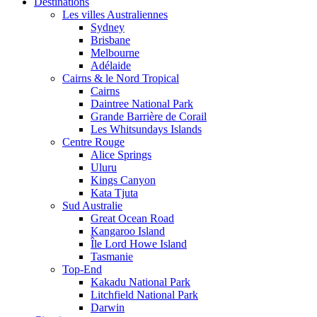
Destinations
Les villes Australiennes
Sydney
Brisbane
Melbourne
Adélaide
Cairns & le Nord Tropical
Cairns
Daintree National Park
Grande Barrière de Corail
Les Whitsundays Islands
Centre Rouge
Alice Springs
Uluru
Kings Canyon
Kata Tjuta
Sud Australie
Great Ocean Road
Kangaroo Island
Île Lord Howe Island
Tasmanie
Top-End
Kakadu National Park
Litchfield National Park
Darwin