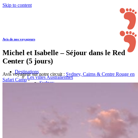
Skip to content
Avis de nos voyageurs
Michel et Isabelle – Séjour dans le Red
Center (5 jours)
Destinations
Avis voyageur sur notre circuit :
Sydney, Cairns & Centre Rouge en
Les villes Australiennes
Safari Camp
-
Sydney
Brisbane
Melbourne
Adélaide
Cairns & le Nord Tropical
Cairns
Daintree National Park
Grande Barrière de Corail
Les Whitsundays Islands
Centre Rouge