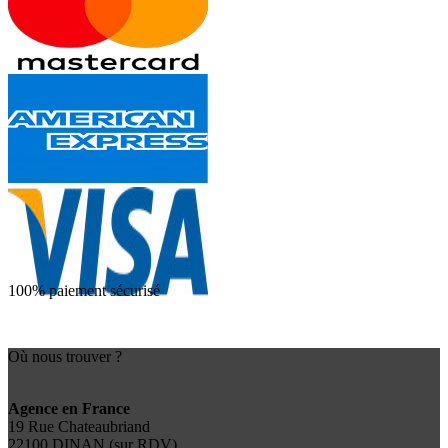
100% paiement sécurisé
Où nous trouver ?
Agence en France
19 Rue Chateaubriand
22100 DINAN (sur RDV)