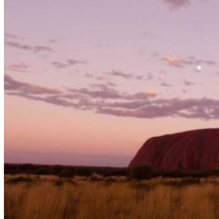
Alice Springs
Uluru
Kings Canyon
Kata Tjuta
Sud Australie
Great Ocean Road
Kangaroo Island
Île Lord Howe Island
Tasmanie
Top-End
Kakadu National Park
Litchfield National Park
Darwin
Circuits
Organisation
Petit groupe
Sur mesure
Ambiance
Classique
Famille
Luxe
Nature
Où et quand partir ?
Printemps
Eté